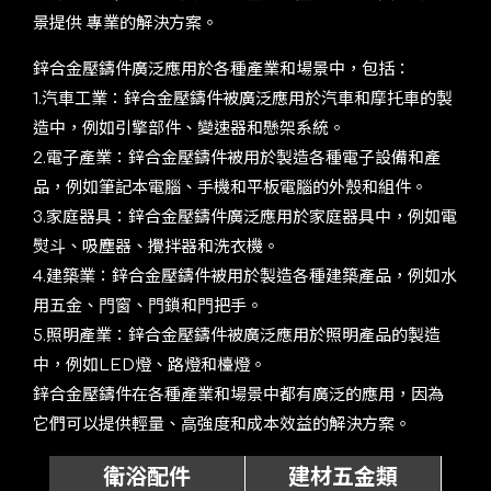
景提供 專業的解決⽅案。
鋅合⾦壓鑄件廣泛應⽤於各種產業和場景中，包括：
1.汽⾞⼯業：鋅合⾦壓鑄件被廣泛應⽤於汽⾞和摩托⾞的製
造中，例如引擎部件、變速器和懸架系統。
2.電⼦產業：鋅合⾦壓鑄件被⽤於製造各種電⼦設備和產
品，例如筆記本電腦、⼿機和平板電腦的外殼和組件。
3.家庭器具：鋅合⾦壓鑄件廣泛應⽤於家庭器具中，例如電
熨⽃、吸塵器、攪拌器和洗衣機。
4.建築業：鋅合⾦壓鑄件被⽤於製造各種建築產品，例如⽔
⽤五⾦、⾨窗、⾨鎖和⾨把⼿。
5.照明產業：鋅合⾦壓鑄件被廣泛應⽤於照明產品的製造
中，例如LED燈、路燈和檯燈。
鋅合⾦壓鑄件在各種產業和場景中都有廣泛的應⽤，因為
它們可以提供輕量、⾼強度和成本效益的解決⽅案。
衛浴配件
建材五金類