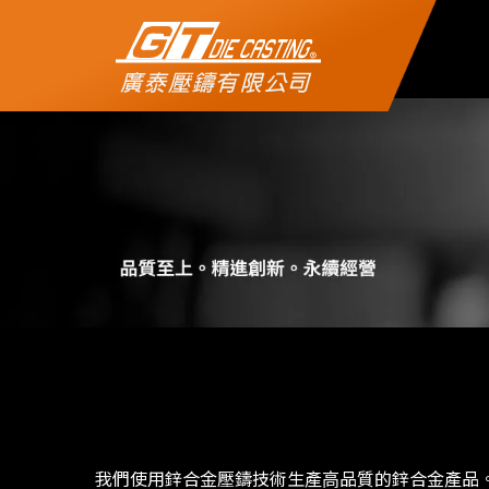
公司簡介
製程介紹
實績展示
機械設備
聯絡我們
我們使⽤鋅合⾦壓鑄技術⽣產⾼品質的鋅合⾦產品