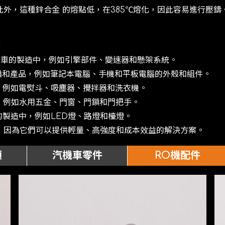
外，這種鋅合⾦ 的熔點低，在385℃熔化，因此容易進⾏壓
：
托⾞的製造中，例如引擎部件、變速器和懸架系統。
備和產品，例如筆記本電腦、⼿機和平板電腦的外殼和組件。
，例如電熨⽃、吸塵器、攪拌器和洗衣機。
，例如⽔⽤五⾦、⾨窗、⾨鎖和⾨把⼿。
的製造中，例如LED燈、路燈和檯燈。
，因為它們可以提供輕量、⾼強度和成本效益的解決⽅案。
類
汽機車零件
RO機配件