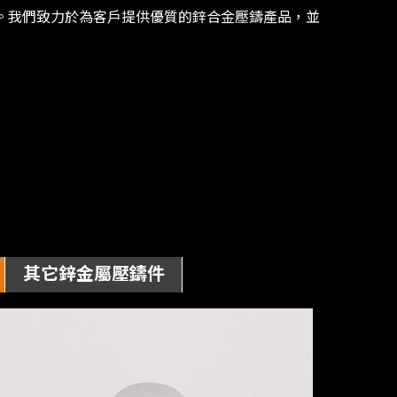
鑄。我們致⼒於為客⼾提供優質的鋅合⾦壓鑄產品，並
其它鋅金屬壓鑄件