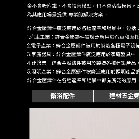
⾦不會吸附鐵，不會損害模型，也不會沾黏模具。此
為其應⽤場景提供 專業的解決⽅案。
鋅合⾦壓鑄件廣泛應⽤於各種產業和場景中，包括
1.汽⾞⼯業：鋅合⾦壓鑄件被廣泛應⽤於汽⾞和摩
2.電⼦產業：鋅合⾦壓鑄件被⽤於製造各種電⼦設
3.家庭器具：鋅合⾦壓鑄件廣泛應⽤於家庭器具中
4.建築業：鋅合⾦壓鑄件被⽤於製造各種建築產品
5.照明產業：鋅合⾦壓鑄件被廣泛應⽤於照明產品
鋅合⾦壓鑄件在各種產業和場景中都有廣泛的應⽤
衛浴配件
建材五金