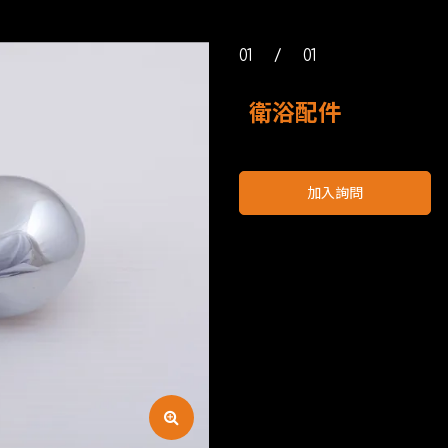
01
/
01
衛浴配件
加入詢問