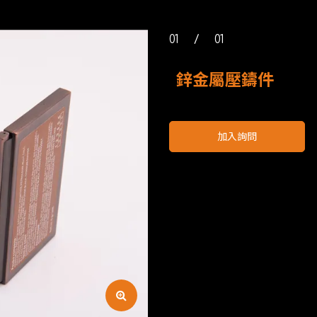
01
/
01
鋅金屬壓鑄件
加入詢問