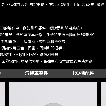
外，這種鋅合⾦ 的熔點低，在385℃熔化，因此容易進⾏壓
：
托⾞的製造中，例如引擎部件、變速器和懸架系統。
備和產品，例如筆記本電腦、⼿機和平板電腦的外殼和組件。
，例如電熨⽃、吸塵器、攪拌器和洗衣機。
，例如⽔⽤五⾦、⾨窗、⾨鎖和⾨把⼿。
的製造中，例如LED燈、路燈和檯燈。
，因為它們可以提供輕量、⾼強度和成本效益的解決⽅案。
類
汽機車零件
RO機配件