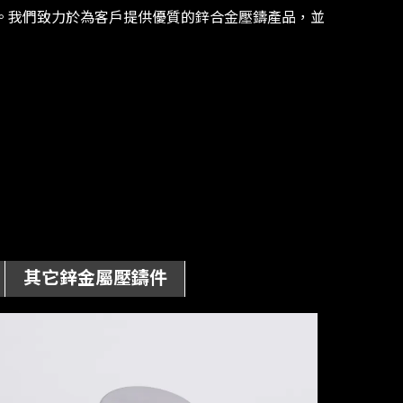
鑄。我們致⼒於為客⼾提供優質的鋅合⾦壓鑄產品，並
其它鋅金屬壓鑄件