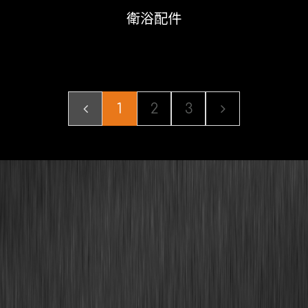
衛浴配件
1
2
3
Our Menu
公司簡介
製程介紹