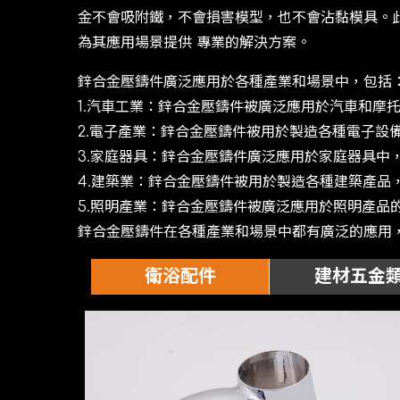
⾦不會吸附鐵，不會損害模型，也不會沾黏模具。此
為其應⽤場景提供 專業的解決⽅案。
鋅合⾦壓鑄件廣泛應⽤於各種產業和場景中，包括
1.汽⾞⼯業：鋅合⾦壓鑄件被廣泛應⽤於汽⾞和摩
2.電⼦產業：鋅合⾦壓鑄件被⽤於製造各種電⼦設
3.家庭器具：鋅合⾦壓鑄件廣泛應⽤於家庭器具中
4.建築業：鋅合⾦壓鑄件被⽤於製造各種建築產品
5.照明產業：鋅合⾦壓鑄件被廣泛應⽤於照明產品
鋅合⾦壓鑄件在各種產業和場景中都有廣泛的應⽤
衛浴配件
建材五金