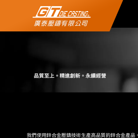
公司簡介
製程介紹
實績展示
機械設備
聯絡我們
我們使⽤鋅合⾦壓鑄技術⽣產⾼品質的鋅合⾦產品