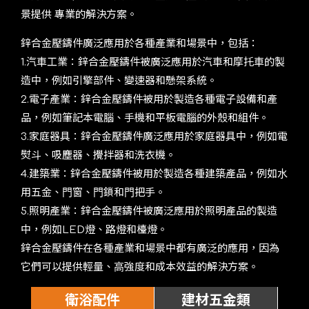
景提供 專業的解決⽅案。
鋅合⾦壓鑄件廣泛應⽤於各種產業和場景中，包括：
1.汽⾞⼯業：鋅合⾦壓鑄件被廣泛應⽤於汽⾞和摩托⾞的製
造中，例如引擎部件、變速器和懸架系統。
2.電⼦產業：鋅合⾦壓鑄件被⽤於製造各種電⼦設備和產
品，例如筆記本電腦、⼿機和平板電腦的外殼和組件。
3.家庭器具：鋅合⾦壓鑄件廣泛應⽤於家庭器具中，例如電
熨⽃、吸塵器、攪拌器和洗衣機。
4.建築業：鋅合⾦壓鑄件被⽤於製造各種建築產品，例如⽔
⽤五⾦、⾨窗、⾨鎖和⾨把⼿。
5.照明產業：鋅合⾦壓鑄件被廣泛應⽤於照明產品的製造
中，例如LED燈、路燈和檯燈。
鋅合⾦壓鑄件在各種產業和場景中都有廣泛的應⽤，因為
它們可以提供輕量、⾼強度和成本效益的解決⽅案。
衛浴配件
建材五金類